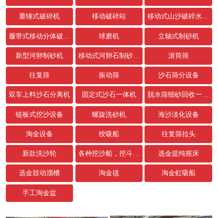
重锤式破碎机
移动破碎站
移动式山沙破碎水洗设备
履带式移动分体破碎站
球磨机
立轴式制砂机
新型河卵制砂机
移动式河卵石制砂生产线
滚筒筛
往复筛
振动筛
沙石筛分设备
双车上料沙石分离机
固定式沙石一体机
脱水筛细砂回收一体机
链板式挖沙设备
螺旋洗砂机
海沙淡化设备
淘金设备
绞吸船
往复筛拉头
新款洗沙轮
各种挖沙船，挖斗，链条配件
选金提纯摇床
选金鼓动溜槽
淘金毯
淘金虹吸船
手工淘金盆