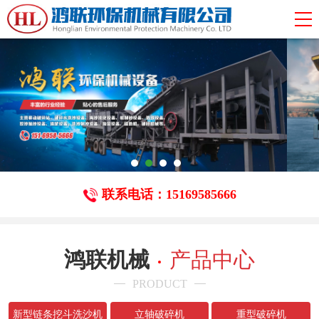
联系电话：15169585666
鸿联机械
产品中心
PRODUCT
新型链条挖斗洗沙机
立轴破碎机
重型破碎机