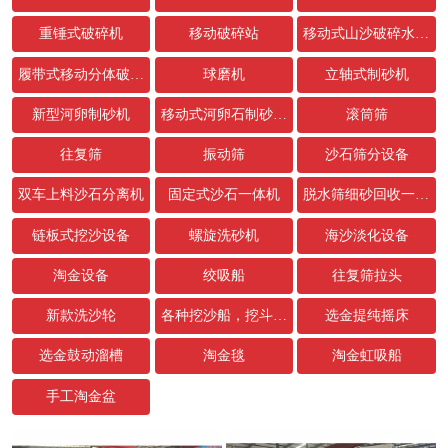
重锤式破碎机
移动破碎站
移动式山沙破碎水洗设备
履带式移动分体破碎站
球磨机
立轴式制砂机
新型河卵制砂机
移动式河卵石制砂生产线
滚筒筛
往复筛
振动筛
沙石筛分设备
双车上料沙石分离机
固定式沙石一体机
脱水筛细砂回收一体机
链板式挖沙设备
螺旋洗砂机
海沙淡化设备
淘金设备
绞吸船
往复筛拉头
新款洗沙轮
各种挖沙船，挖斗，链条配件
选金提纯摇床
选金鼓动溜槽
淘金毯
淘金虹吸船
手工淘金盆