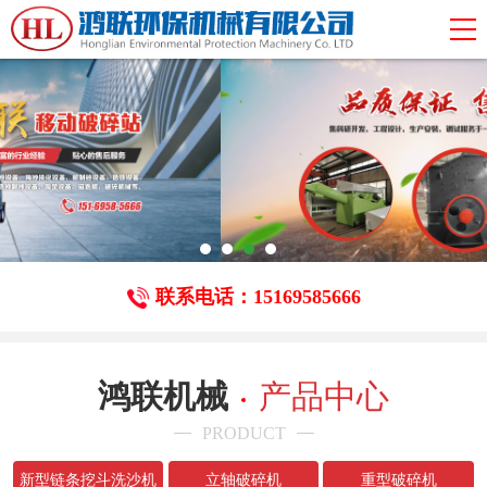
联系电话：15169585666
鸿联机械
产品中心
PRODUCT
新型链条挖斗洗沙机
立轴破碎机
重型破碎机