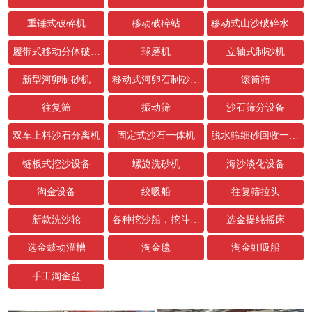
重锤式破碎机
移动破碎站
移动式山沙破碎水洗设备
履带式移动分体破碎站
球磨机
立轴式制砂机
新型河卵制砂机
移动式河卵石制砂生产线
滚筒筛
往复筛
振动筛
沙石筛分设备
双车上料沙石分离机
固定式沙石一体机
脱水筛细砂回收一体机
链板式挖沙设备
螺旋洗砂机
海沙淡化设备
淘金设备
绞吸船
往复筛拉头
新款洗沙轮
各种挖沙船，挖斗，链条配件
选金提纯摇床
选金鼓动溜槽
淘金毯
淘金虹吸船
手工淘金盆