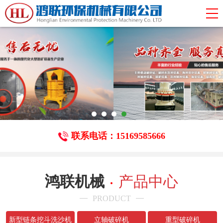
联系电话：15169585666
鸿联机械
产品中心
PRODUCT
新型链条挖斗洗沙机
立轴破碎机
重型破碎机