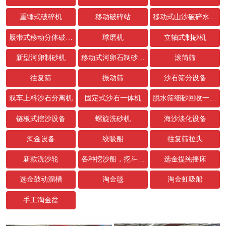
重锤式破碎机
移动破碎站
移动式山沙破碎水洗设备
履带式移动分体破碎站
球磨机
立轴式制砂机
新型河卵制砂机
移动式河卵石制砂生产线
滚筒筛
往复筛
振动筛
沙石筛分设备
双车上料沙石分离机
固定式沙石一体机
脱水筛细砂回收一体机
链板式挖沙设备
螺旋洗砂机
海沙淡化设备
淘金设备
绞吸船
往复筛拉头
新款洗沙轮
各种挖沙船，挖斗，链条配件
选金提纯摇床
选金鼓动溜槽
淘金毯
淘金虹吸船
手工淘金盆