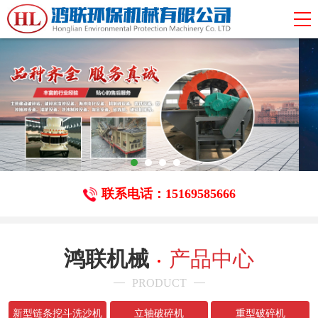
联系电话：15169585666
鸿联机械
产品中心
PRODUCT
新型链条挖斗洗沙机
立轴破碎机
重型破碎机