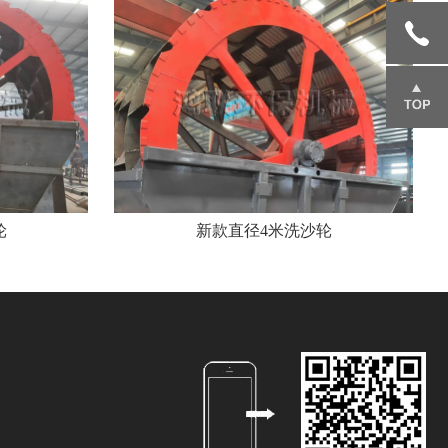
询
151695
85666
返回顶
部
轮
新款直径4米洗沙轮