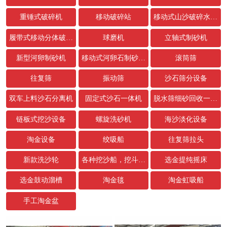
重锤式破碎机
移动破碎站
移动式山沙破碎水洗设备
履带式移动分体破碎站
球磨机
立轴式制砂机
新型河卵制砂机
移动式河卵石制砂生产线
滚筒筛
往复筛
振动筛
沙石筛分设备
双车上料沙石分离机
固定式沙石一体机
脱水筛细砂回收一体机
链板式挖沙设备
螺旋洗砂机
海沙淡化设备
淘金设备
绞吸船
往复筛拉头
新款洗沙轮
各种挖沙船，挖斗，链条配件
选金提纯摇床
选金鼓动溜槽
淘金毯
淘金虹吸船
手工淘金盆