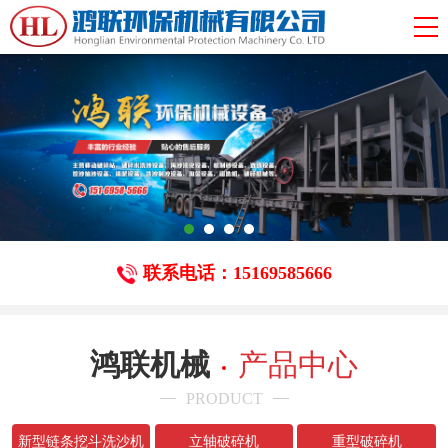
联系电话：15169585666
鸿联机械
产品中心
PRODUCT
新型链条挖斗洗沙机
立轴破碎机
重型破碎机