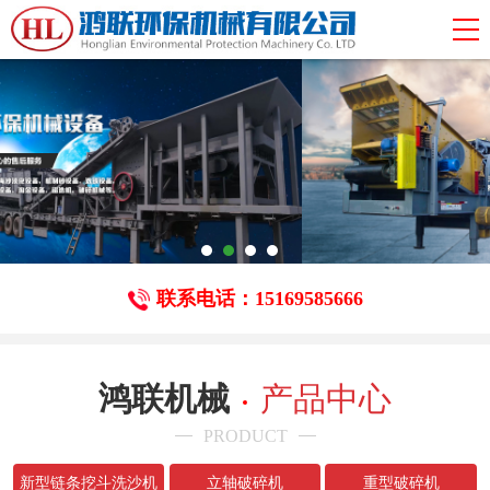
联系电话：15169585666
鸿联机械
产品中心
PRODUCT
新型链条挖斗洗沙机
立轴破碎机
重型破碎机