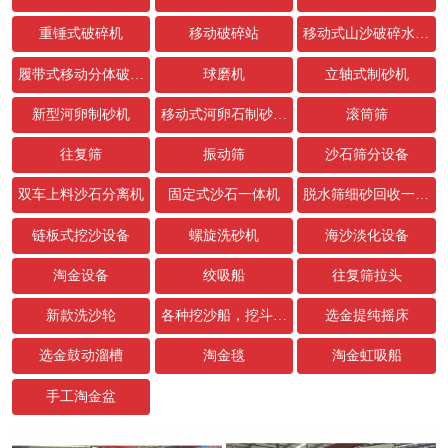
重锤式破碎机
移动破碎站
移动式山沙破碎水洗设备
履带式移动分体破碎站
球磨机
立轴式制砂机
新型河卵制砂机
移动式河卵石制砂生产线
滚筒筛
往复筛
振动筛
沙石筛分设备
双车上料沙石分离机
固定式沙石一体机
脱水筛细砂回收一体机
链板式挖沙设备
螺旋洗砂机
海沙淡化设备
淘金设备
绞吸船
往复筛拉头
新款洗沙轮
各种挖沙船，挖斗，链条配件
选金提纯摇床
选金鼓动溜槽
淘金毯
淘金虹吸船
手工淘金盆