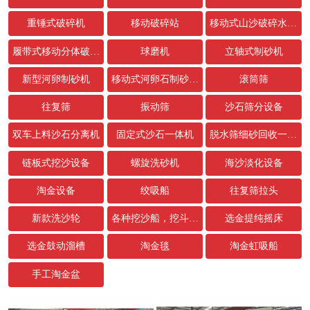
重锤式破碎机
移动破碎站
移动式山沙破碎水洗设备
履带式移动分体破碎站
球磨机
立轴式制砂机
新型河卵制砂机
移动式河卵石制砂生产线
滚筒筛
往复筛
振动筛
沙石筛分设备
双车上料沙石分离机
固定式沙石一体机
脱水筛细砂回收一体机
链板式挖沙设备
螺旋洗砂机
海沙淡化设备
淘金设备
绞吸船
往复筛拉头
新款洗沙轮
各种挖沙船，挖斗，链条配件
选金提纯摇床
选金鼓动溜槽
淘金毯
淘金虹吸船
手工淘金盆