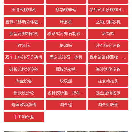
重锤式破碎机
移动破碎站
移动式山沙破碎水洗设备
履带式移动分体破碎站
球磨机
立轴式制砂机
新型河卵制砂机
移动式河卵石制砂生产线
滚筒筛
往复筛
振动筛
沙石筛分设备
双车上料沙石分离机
固定式沙石一体机
脱水筛细砂回收一体机
链板式挖沙设备
螺旋洗砂机
海沙淡化设备
淘金设备
绞吸船
往复筛拉头
新款洗沙轮
各种挖沙船，挖斗，链条配件
选金提纯摇床
选金鼓动溜槽
淘金毯
淘金虹吸船
手工淘金盆