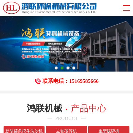
联系电话：15169585666
鸿联机械
产品中心
PRODUCT
新型链条挖斗洗沙机
立轴破碎机
重型破碎机