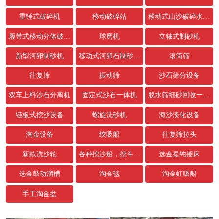
重锤式破碎机
移动破碎站
移动式山沙破碎水洗设备
履带式移动分体破碎站
球磨机
立轴式制砂机
新型河卵制砂机
移动式河卵石制砂生产线
滚筒筛
往复筛
振动筛
沙石筛分设备
双车上料沙石分离机
固定式沙石一体机
脱水筛细砂回收一体机
链板式挖沙设备
螺旋洗砂机
海沙淡化设备
淘金设备
绞吸船
往复筛拉头
新款洗沙轮
各种挖沙船，挖斗，链条配件
选金提纯摇床
选金鼓动溜槽
淘金毯
淘金虹吸船
手工淘金盆