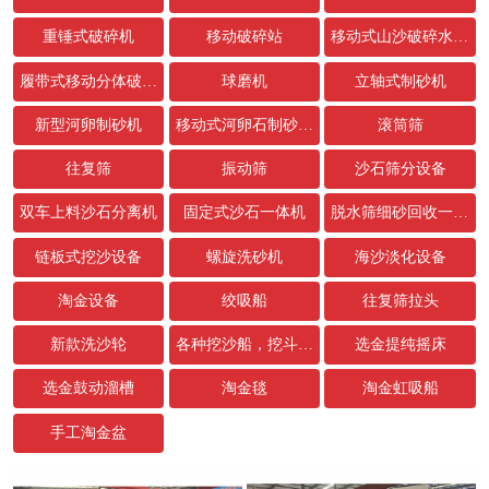
重锤式破碎机
移动破碎站
移动式山沙破碎水洗设备
履带式移动分体破碎站
球磨机
立轴式制砂机
新型河卵制砂机
移动式河卵石制砂生产线
滚筒筛
往复筛
振动筛
沙石筛分设备
双车上料沙石分离机
固定式沙石一体机
脱水筛细砂回收一体机
链板式挖沙设备
螺旋洗砂机
海沙淡化设备
淘金设备
绞吸船
往复筛拉头
新款洗沙轮
各种挖沙船，挖斗，链条配件
选金提纯摇床
选金鼓动溜槽
淘金毯
淘金虹吸船
手工淘金盆