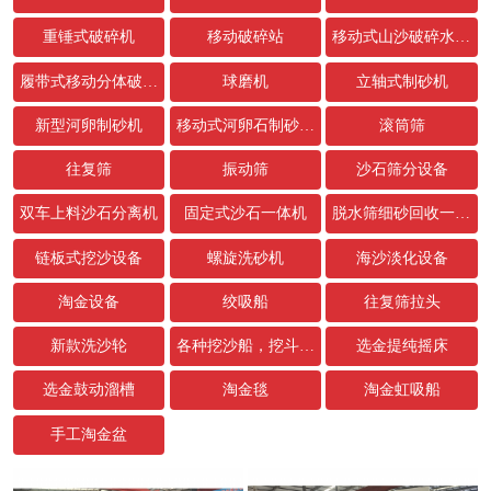
重锤式破碎机
移动破碎站
移动式山沙破碎水洗设备
履带式移动分体破碎站
球磨机
立轴式制砂机
新型河卵制砂机
移动式河卵石制砂生产线
滚筒筛
往复筛
振动筛
沙石筛分设备
双车上料沙石分离机
固定式沙石一体机
脱水筛细砂回收一体机
链板式挖沙设备
螺旋洗砂机
海沙淡化设备
淘金设备
绞吸船
往复筛拉头
新款洗沙轮
各种挖沙船，挖斗，链条配件
选金提纯摇床
选金鼓动溜槽
淘金毯
淘金虹吸船
手工淘金盆