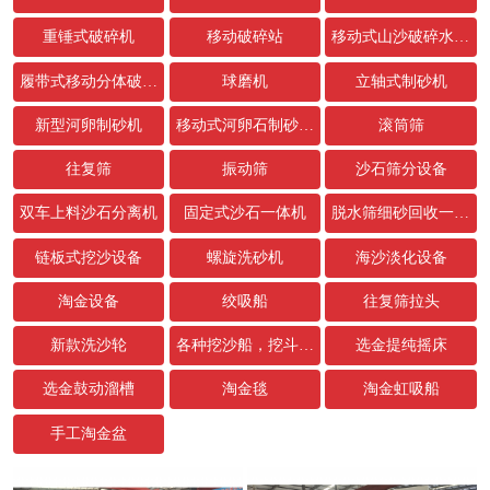
重锤式破碎机
移动破碎站
移动式山沙破碎水洗设备
履带式移动分体破碎站
球磨机
立轴式制砂机
新型河卵制砂机
移动式河卵石制砂生产线
滚筒筛
往复筛
振动筛
沙石筛分设备
双车上料沙石分离机
固定式沙石一体机
脱水筛细砂回收一体机
链板式挖沙设备
螺旋洗砂机
海沙淡化设备
淘金设备
绞吸船
往复筛拉头
新款洗沙轮
各种挖沙船，挖斗，链条配件
选金提纯摇床
选金鼓动溜槽
淘金毯
淘金虹吸船
手工淘金盆