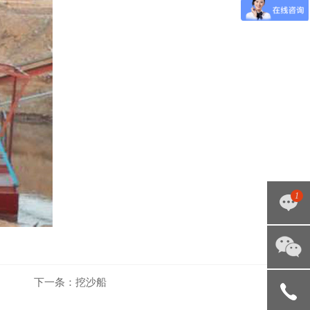
1
点击咨
下一条：
挖沙船
询