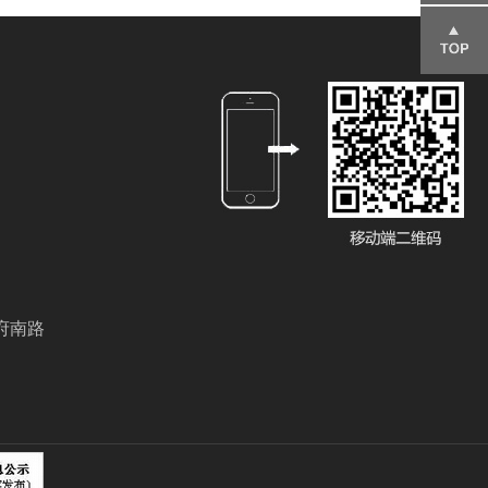
151695
85666
返回顶
部
府南路