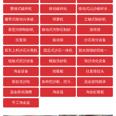
重锤式破碎机
移动破碎站
移动式山沙破碎水洗设备
履带式移动分体破碎站
球磨机
立轴式制砂机
新型河卵制砂机
移动式河卵石制砂生产线
滚筒筛
往复筛
振动筛
沙石筛分设备
双车上料沙石分离机
固定式沙石一体机
脱水筛细砂回收一体机
链板式挖沙设备
螺旋洗砂机
海沙淡化设备
淘金设备
绞吸船
往复筛拉头
新款洗沙轮
各种挖沙船，挖斗，链条配件
选金提纯摇床
选金鼓动溜槽
淘金毯
淘金虹吸船
手工淘金盆