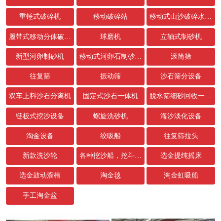
重锤式破碎机
移动破碎站
移动式山沙破碎水洗设备
履带式移动分体破碎站
球磨机
立轴式制砂机
新型河卵制砂机
移动式河卵石制砂生产线
滚筒筛
往复筛
振动筛
沙石筛分设备
双车上料沙石分离机
固定式沙石一体机
脱水筛细砂回收一体机
链板式挖沙设备
螺旋洗砂机
海沙淡化设备
淘金设备
绞吸船
往复筛拉头
新款洗沙轮
各种挖沙船，挖斗，链条配件
选金提纯摇床
选金鼓动溜槽
淘金毯
淘金虹吸船
手工淘金盆