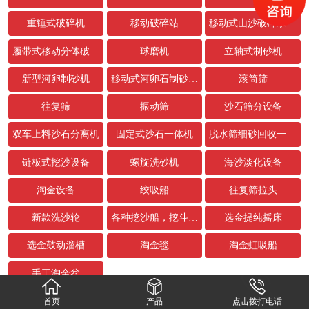
重锤式破碎机
移动破碎站
移动式山沙破碎水洗设备
履带式移动分体破碎站
球磨机
立轴式制砂机
新型河卵制砂机
移动式河卵石制砂生产线
滚筒筛
往复筛
振动筛
沙石筛分设备
双车上料沙石分离机
固定式沙石一体机
脱水筛细砂回收一体机
链板式挖沙设备
螺旋洗砂机
海沙淡化设备
淘金设备
绞吸船
往复筛拉头
新款洗沙轮
各种挖沙船，挖斗，链条配件
选金提纯摇床
选金鼓动溜槽
淘金毯
淘金虹吸船
手工淘金盆
首页
产品
点击拨打电话