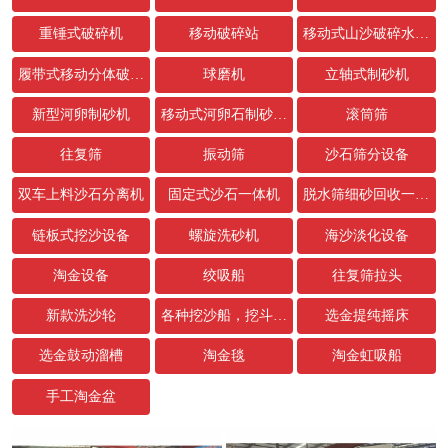
重锤式破碎机
移动破碎站
移动式山沙破碎水洗设备
履带式移动分体破碎站
球磨机
立轴式制砂机
新型河卵制砂机
移动式河卵石制砂生产线
滚筒筛
往复筛
振动筛
沙石筛分设备
双车上料沙石分离机
固定式沙石一体机
脱水筛细砂回收一体机
链板式挖沙设备
螺旋洗砂机
海沙淡化设备
淘金设备
绞吸船
往复筛拉头
新款洗沙轮
各种挖沙船，挖斗，链条配件
选金提纯摇床
选金鼓动溜槽
淘金毯
淘金虹吸船
手工淘金盆