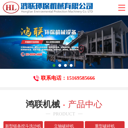
联系电话：15169585666
鸿联机械
产品中心
PRODUCT
新型链条挖斗洗沙机
立轴破碎机
重型破碎机