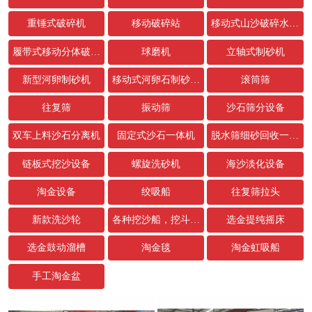
重锤式破碎机
移动破碎站
移动式山沙破碎水洗设备
履带式移动分体破碎站
球磨机
立轴式制砂机
新型河卵制砂机
移动式河卵石制砂生产线
滚筒筛
往复筛
振动筛
沙石筛分设备
双车上料沙石分离机
固定式沙石一体机
脱水筛细砂回收一体机
链板式挖沙设备
螺旋洗砂机
海沙淡化设备
淘金设备
绞吸船
往复筛拉头
新款洗沙轮
各种挖沙船，挖斗，链条配件
选金提纯摇床
选金鼓动溜槽
淘金毯
淘金虹吸船
手工淘金盆