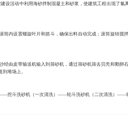
程建设活动中利用海砂拌制混凝土和砂浆，使建筑工程出现了氯
筒内设置螺旋叶片和抓斗，确保出料自动完成；滚筒旋转搅拌
经由皮带输送机输入到筛砂机，通过筛砂机筛去贝壳和鹅卵石
送到堆场上。
—挖斗洗砂机（一次清洗）——轮斗洗砂机（二次清洗）——