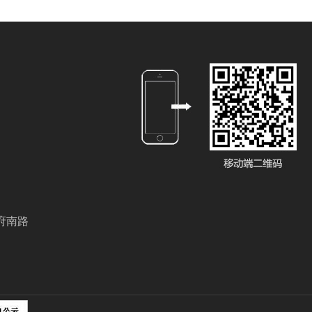
部
府南路