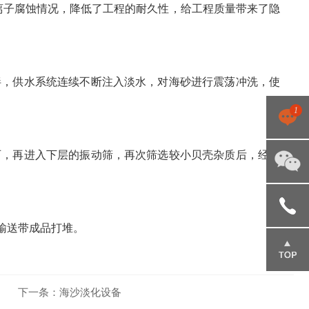
离子腐蚀情况，降低了工程的耐久性，给工程质量带来了隐
，供水系统连续不断注入淡水，对海砂进行震荡冲洗，使
1
，再进入下层的振动筛，再次筛选较小贝壳杂质后，经滑
点击咨
询
输送带成品打堆。
151695
85666
下一条：
海沙淡化设备
返回顶