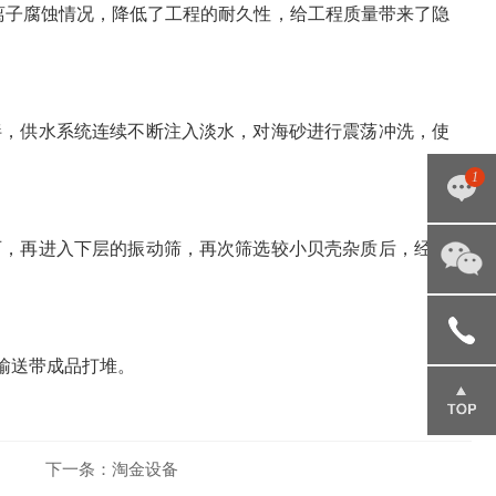
离子腐蚀情况，降低了工程的耐久性，给工程质量带来了隐
，供水系统连续不断注入淡水，对海砂进行震荡冲洗，使
1
，再进入下层的振动筛，再次筛选较小贝壳杂质后，经滑
点击咨
询
输送带成品打堆。
151695
85666
下一条：
淘金设备
返回顶