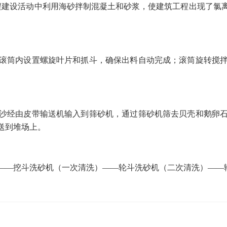
程建设活动中利用海砂拌制混凝土和砂浆，使建筑工程出现了氯
筒内设置螺旋叶片和抓斗，确保出料自动完成；滚筒旋转搅拌
经由皮带输送机输入到筛砂机，通过筛砂机筛去贝壳和鹅卵石
送到堆场上。
—挖斗洗砂机（一次清洗）——轮斗洗砂机（二次清洗）——