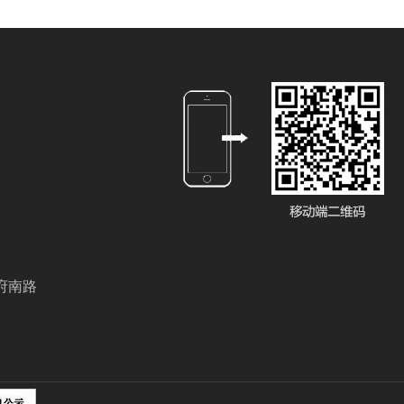
部
府南路