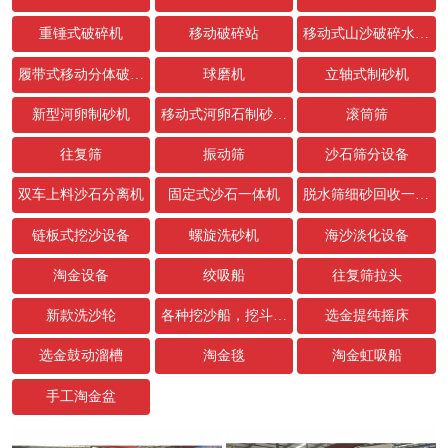
重锤式破碎机
移动破碎站
移动式山沙破碎水洗设备
履带式移动分体破碎站
球磨机
立轴式制砂机
新型河卵制砂机
移动式河卵石制砂生产线
滚筒筛
往复筛
振动筛
沙石筛分设备
双车上料沙石分离机
固定式沙石一体机
脱水筛细砂回收一体机
链板式挖沙设备
螺旋洗砂机
海沙淡化设备
淘金设备
绞吸船
往复筛拉头
新款洗沙轮
各种挖沙船，挖斗，链条配件
选金提纯摇床
选金鼓动溜槽
淘金毯
淘金虹吸船
手工淘金盆